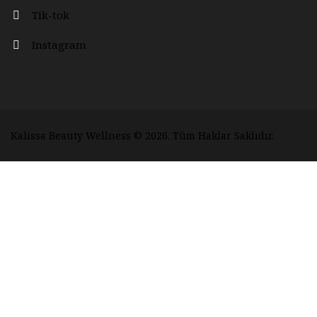
Tik-tok
Instagram
Kalissa Beauty Wellness
© 2026. Tüm Haklar Saklıdır.