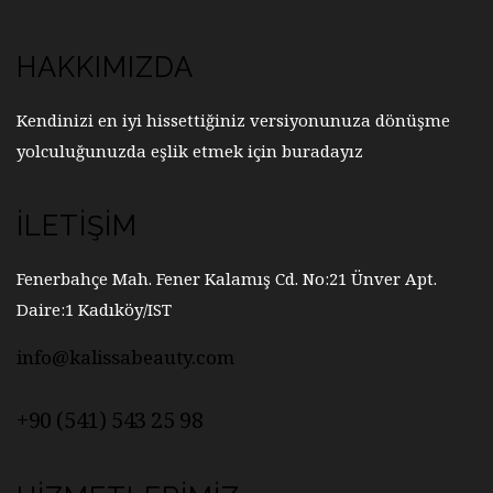
HAKKIMIZDA
Kendinizi en iyi hissettiğiniz versiyonunuza dönüşme
yolculuğunuzda eşlik etmek için buradayız
İLETIŞIM
Fenerbahçe Mah. Fener Kalamış Cd. No:21 Ünver Apt.
Daire:1 Kadıköy/IST
info@kalissabeauty.com
+90 (541) 543 25 98